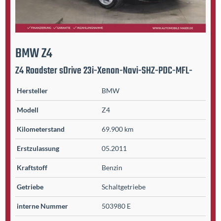
BMW
Z4
Z4 Roadster sDrive 23i-Xenon-Navi-SHZ-PDC-MFL-
Hersteller
BMW
Modell
Z4
Kilometer­stand
69.900 km
Erst­zulassung
05.2011
Kraftstoff
Benzin
Getriebe
Schaltgetriebe
interne Nummer
503980 E