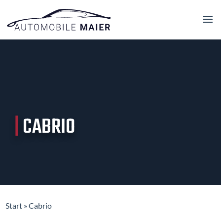
|
CABRIO
Start
»
Cabrio