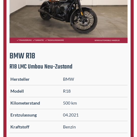
BMW
R18
R18 LMC Umbau Neu-Zustand
Hersteller
BMW
Modell
R18
Kilometer­stand
500 km
Erst­zulassung
04.2021
Kraftstoff
Benzin