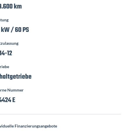
9.600 km
stung
 kW / 60 PS
tzulassung
14-12
riebe
haltgetriebe
erne Nummer
4424 E
viduelle Finanzierungsangebote