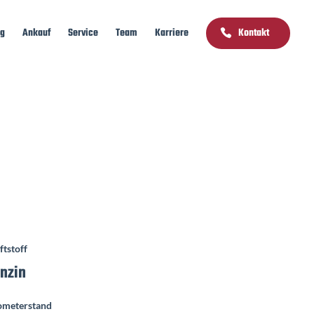
ng
Ankauf
Service
Team
Karriere
Kontakt
ftstoff
nzin
ometerstand