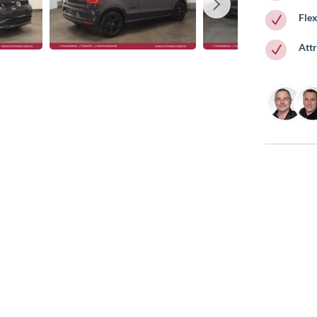
Fle
N
Att
N