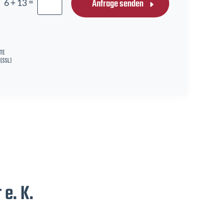
=
Anfrage senden
6 + 13
 e. K.