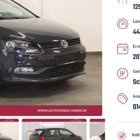
12
Lei
44
Ers
20
Get
Sc
Int
01
Indi
N