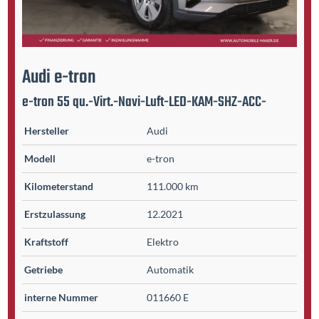
Audi
e-tron
e-tron 55 qu.-Virt.-Navi-Luft-LED-KAM-SHZ-ACC-
Hersteller
Audi
Modell
e-tron
Kilometer­stand
111.000 km
Erst­zulassung
12.2021
Kraftstoff
Elektro
Getriebe
Automatik
interne Nummer
011660 E