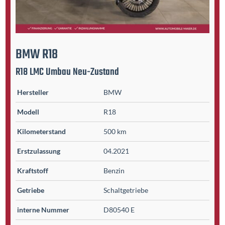
BMW
R18
R18 LMC Umbau Neu-Zustand
Hersteller
BMW
Modell
R18
Kilometer­stand
500 km
Erst­zulassung
04.2021
Kraftstoff
Benzin
Getriebe
Schaltgetriebe
interne Nummer
D80540 E