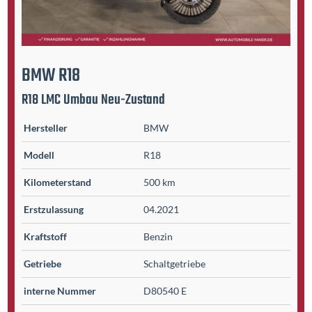
BMW
R18
R18 LMC Umbau Neu-Zustand
Hersteller
BMW
Modell
R18
Kilometer­stand
500 km
Erst­zulassung
04.2021
Kraftstoff
Benzin
Getriebe
Schaltgetriebe
interne Nummer
D80540 E