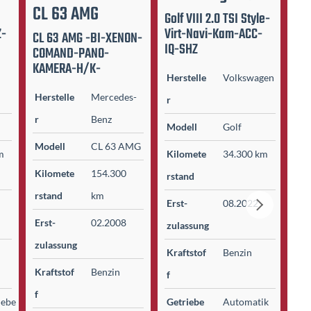
CL 63 AMG
Golf VIII 2.0 TSI Style-
Pol
Z-
Virt-Navi-Kam-ACC-
Vi
CL 63 AMG -BI-XENON-
IQ-SHZ
Te
COMAND-PANO-
KAMERA-H/K-
Herstelle
Volkswagen
He
Herstelle
Mercedes-
r
r
r
Benz
Modell
Golf
Mo
Modell
CL 63 AMG
m
Kilomete
34.300 km
Ki
Kilomete
154.300
r­stand
r­s
r­stand
km
Erst­
08.2022
Ers
Erst­
02.2008
zulassung
zu
zulassung
Kraftstof
Benzin
Kr
Kraftstof
Benzin
f
f
f
iebe
Getriebe
Automatik
Ge