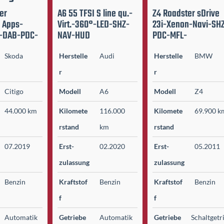
ver
A6 55 TFSI S line qu.-
Z4 Roadster sDrive
p Apps-
Virt.-360°-LED-SHZ-
23i-Xenon-Navi-SH
Z-DAB-PDC-
NAV-HUD
PDC-MFL-
Skoda
Herstelle
Audi
Herstelle
BMW
r
r
Citigo
Modell
A6
Modell
Z4
44.000 km
Kilomete
116.000
Kilomete
69.900 k
r­stand
km
r­stand
07.2019
Erst­
02.2020
Erst­
05.2011
zulassung
zulassung
Benzin
Kraftstof
Benzin
Kraftstof
Benzin
f
f
Automatik
Getriebe
Automatik
Getriebe
Schaltgetr