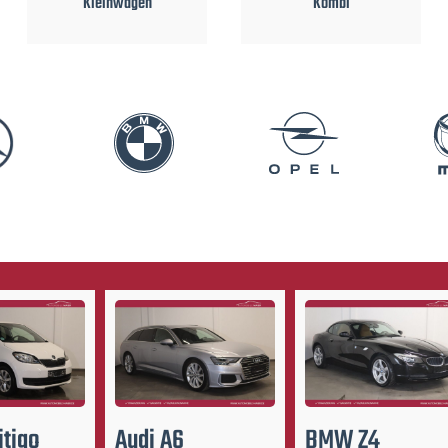
Kombi
Limousine
itigo
Audi
A6
BMW
Z4