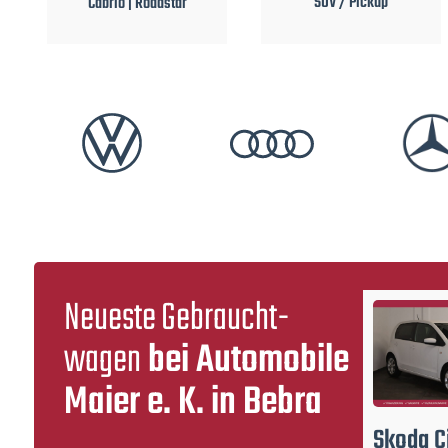
SUV / Pickup
Kleinwagen
Neueste Gebraucht­
wagen
bei Automobile
Maier e. K. in Bebra
Volkswagen
Polo
Volkswagen
Golf
Skoda
C