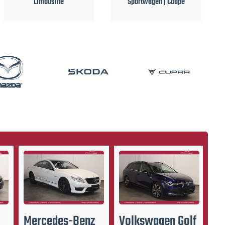
Elektro
Sportwagen | Coupé
Mercedes-Benz
Volkswagen
Golf
V