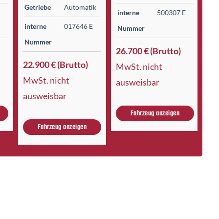
Getriebe
Automatik
E
interne
500307 E
in
interne
017646 E
Nummer
N
Nummer
26.700 € (Brutto)
17
22.900 € (Brutto)
MwSt. nicht
In
MwSt. nicht
ausweisbar
ausweisbar
Fahrzeug anzeigen
Fahrzeug anzeigen