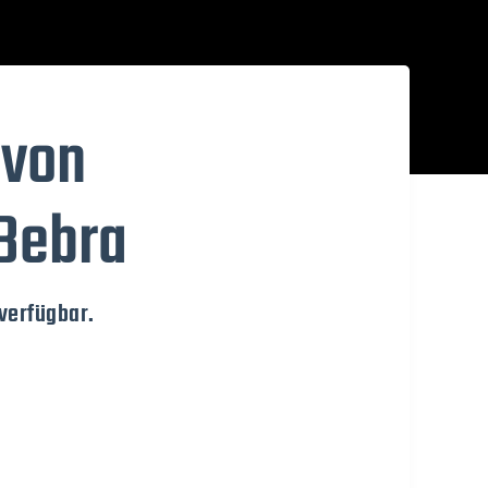
 von
 Bebra
verfügbar.