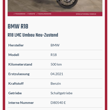
BMW
R18
R18 LMC Umbau Neu-Zustand
Hersteller
BMW
Modell
R18
Kilometer­stand
500 km
Erst­zulassung
04.2021
Kraftstoff
Benzin
Getriebe
Schaltgetriebe
interne Nummer
D80540 E