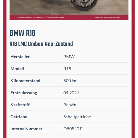
BMW
R18
R18 LMC Umbau Neu-Zustand
Hersteller
BMW
Modell
R18
Kilometer­stand
500 km
Erst­zulassung
04.2021
Kraftstoff
Benzin
Getriebe
Schaltgetriebe
interne Nummer
D80540 E