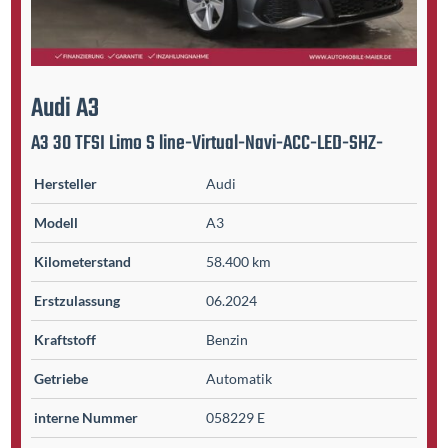
Audi
A3
A3 30 TFSI Limo S line-Virtual-Navi-ACC-LED-SHZ-
Hersteller
Audi
Modell
A3
Kilometer­stand
58.400 km
Erst­zulassung
06.2024
Kraftstoff
Benzin
Getriebe
Automatik
interne Nummer
058229 E