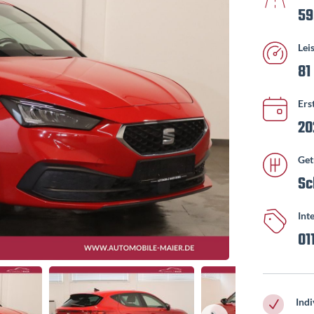
59
Lei
81
Ers
20
Get
Sc
Int
01
Indi
N