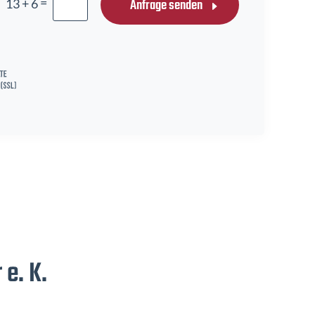
=
Anfrage senden
13 + 6
 e. K.