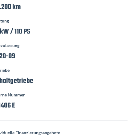
.200 km
stung
 kW / 110 PS
tzulassung
20-09
riebe
haltgetriebe
erne Nummer
1406 E
viduelle Finanzierungsangebote