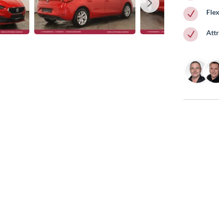
Fle
N
Att
N