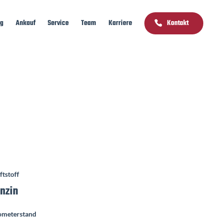
ng
Ankauf
Service
Team
Karriere
Kontakt
ftstoff
nzin
ometerstand