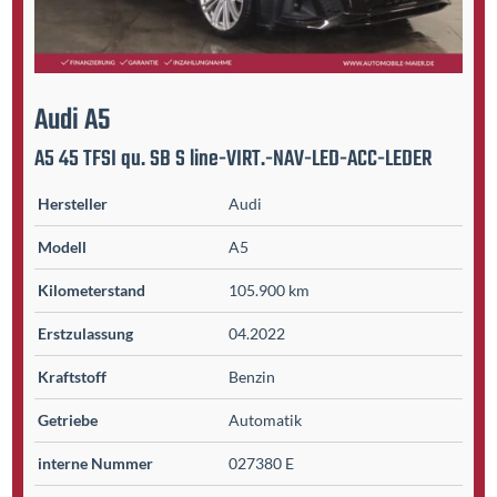
Audi
A5
A5 45 TFSI qu. SB S line-VIRT.-NAV-LED-ACC-LEDER
Hersteller
Audi
Modell
A5
Kilometer­stand
105.900 km
Erst­zulassung
04.2022
Kraftstoff
Benzin
Getriebe
Automatik
interne Nummer
027380 E