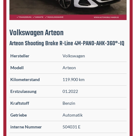
Volkswagen
Arteon
Arteon Shooting Brake R-Line 4M-PANO-AHK-360°-IQ
Hersteller
Volkswagen
Modell
Arteon
Kilometer­stand
119.900 km
Erst­zulassung
01.2022
Kraftstoff
Benzin
Getriebe
Automatik
interne Nummer
504031 E