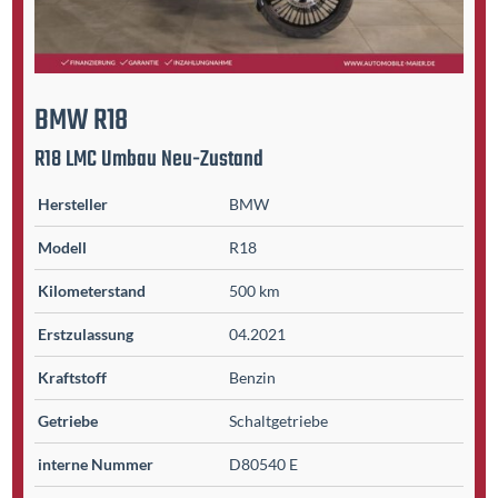
BMW
R18
R18 LMC Umbau Neu-Zustand
Hersteller
BMW
Modell
R18
Kilometer­stand
500 km
Erst­zulassung
04.2021
Kraftstoff
Benzin
Getriebe
Schaltgetriebe
interne Nummer
D80540 E