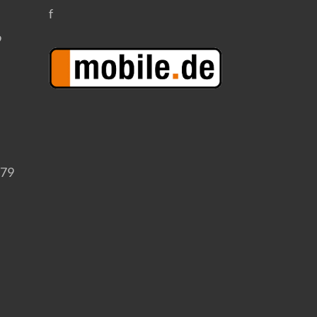
f
9
179