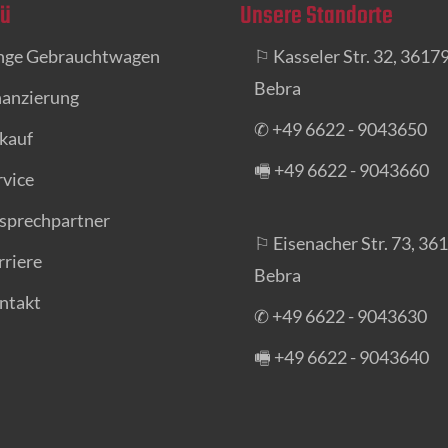
ü
Unsere Standorte
nge Gebrauchtwagen
⚐ Kasseler Str. 32, 3617
Bebra
nanzierung
✆ +49 6622 - 9043650
kauf
🖷 +49 6622 - 9043660
rvice
sprechpartner
⚐ Eisenacher Str. 73, 36
rriere
Bebra
ntakt
✆ +49 6622 - 9043630
🖷 +49 6622 - 9043640