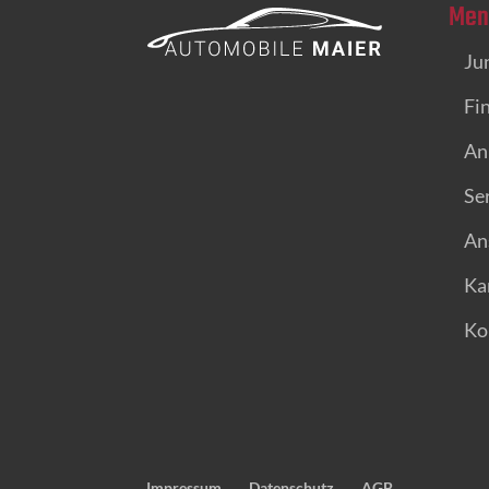
Men
Ju
Fi
An
Se
An
Ka
Ko
Impressum
Datenschutz
AGB