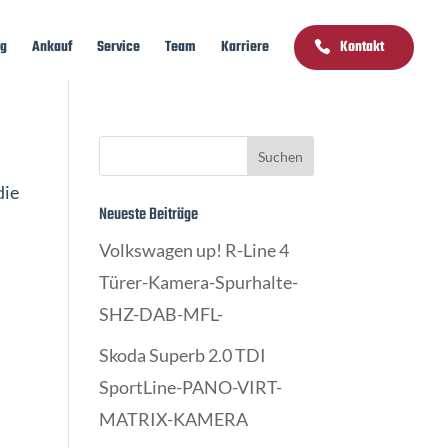
ng
Ankauf
Service
Team
Karriere
Kontakt
die
Neueste Beiträge
Volkswagen up! R-Line 4
Türer-Kamera-Spurhalte-
SHZ-DAB-MFL-
Skoda Superb 2.0 TDI
SportLine-PANO-VIRT-
MATRIX-KAMERA