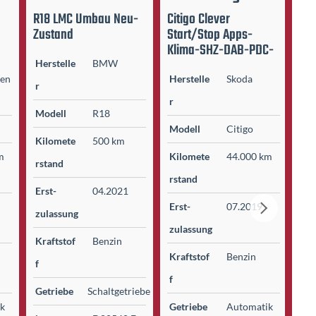
R18 LMC Umbau Neu-
Citigo Clever
A6 
Zustand
Start/Stop Apps-
Vi
Klima-SHZ-DAB-PDC-
NA
Herstelle
BMW
gen
Herstelle
Skoda
He
r
r
r
Modell
R18
Modell
Citigo
Mo
Kilomete
500 km
m
Kilomete
44.000 km
Ki
r­stand
r­stand
r­s
Erst­
04.2021
Erst­
07.2019
Ers
zulassung
zulassung
zu
Kraftstof
Benzin
Kraftstof
Benzin
Kr
f
f
f
Getriebe
Schaltgetriebe
ik
Getriebe
Automatik
Ge