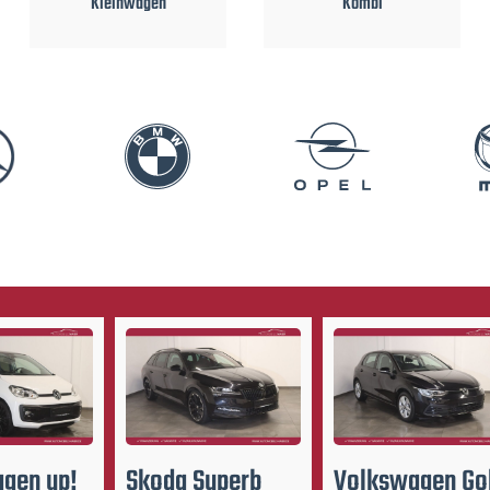
Kombi
Limousine
agen
up!
Skoda
Superb
Volkswagen
Go