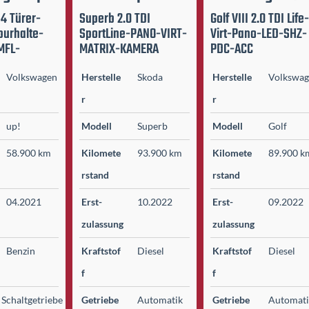
 4 Türer-
Superb 2.0 TDI
Golf VIII 2.0 TDI Life-
urhalte-
SportLine-PANO-VIRT-
Virt-Pano-LED-SHZ-
MFL-
MATRIX-KAMERA
PDC-ACC
Volkswagen
Herstelle
Skoda
Herstelle
Volkswa
r
r
up!
Modell
Superb
Modell
Golf
58.900 km
Kilomete
93.900 km
Kilomete
89.900 k
r­stand
r­stand
04.2021
Erst­
10.2022
Erst­
09.2022
zulassung
zulassung
Benzin
Kraftstof
Diesel
Kraftstof
Diesel
f
f
Schaltgetriebe
Getriebe
Automatik
Getriebe
Automat