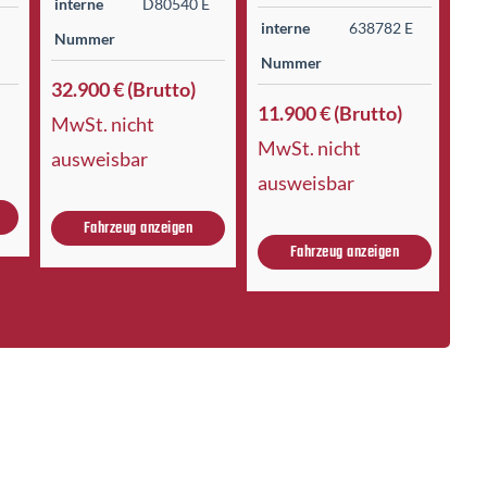
interne
D80540 E
E
interne
638782 E
in
Nummer
Nummer
N
32.900 € (Brutto)
11.900 € (Brutto)
29
MwSt. nicht
MwSt. nicht
Mw
ausweisbar
ausweisbar
au
Fahrzeug anzeigen
Fahrzeug anzeigen