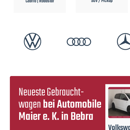
SUV / Pickup
Kleinwagen
Neueste Gebraucht­
wagen
bei Automobile
Maier e. K. in Bebra
Volkswagen
Polo
Audi
e-tron
Volksw